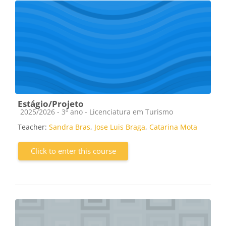
Estágio/Projeto
Course category
2025/2026 - 3º ano - Licenciatura em Turismo
Teacher:
Sandra Bras
,
Jose Luis Braga
,
Catarina Mota
Click to enter this course