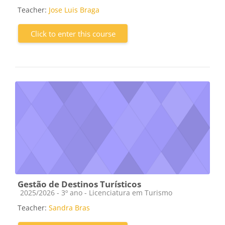
Teacher:
Jose Luis Braga
Click to enter this course
Gestão de Destinos Turísticos
Course category
2025/2026 - 3º ano - Licenciatura em Turismo
Teacher:
Sandra Bras