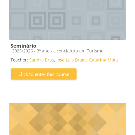
Seminário
Course category
2025/2026 - 3º ano - Licenciatura em Turismo
Teacher:
Sandra Bras
,
Jose Luis Braga
,
Catarina Mota
Click to enter this course