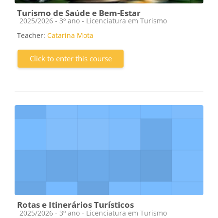
Turismo de Saúde e Bem-Estar
Course category
2025/2026 - 3º ano - Licenciatura em Turismo
Teacher:
Catarina Mota
Click to enter this course
Rotas e Itinerários Turísticos
Course category
2025/2026 - 3º ano - Licenciatura em Turismo