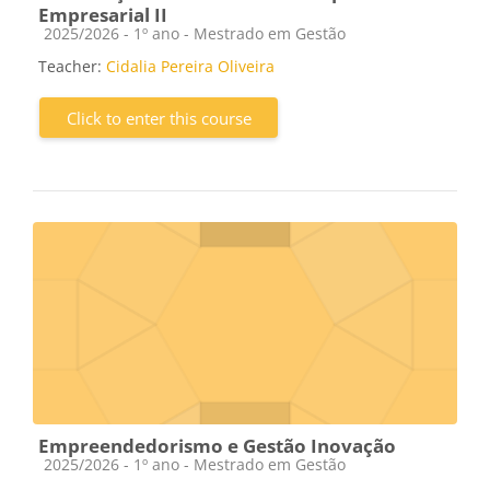
Empresarial II
Course category
2025/2026 - 1º ano - Mestrado em Gestão
Teacher:
Cidalia Pereira Oliveira
Click to enter this course
Empreendedorismo e Gestão Inovação
Course category
2025/2026 - 1º ano - Mestrado em Gestão