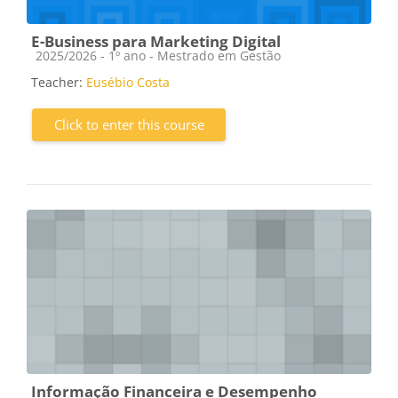
E-Business para Marketing Digital
Course category
2025/2026 - 1º ano - Mestrado em Gestão
Teacher:
Eusébio Costa
Click to enter this course
Informação Financeira e Desempenho