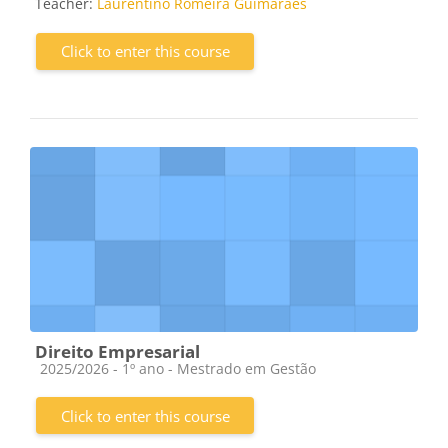
Teacher:
Laurentino Romeira Guimaraes
Click to enter this course
Direito Empresarial
Course category
2025/2026 - 1º ano - Mestrado em Gestão
Click to enter this course