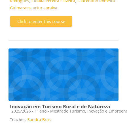
Rodrigues
,
Cidalia Pereira Oliveira
,
Laurentino Romeira
Guimaraes
,
artur saraiva
Click to enter this course
Inovação em Turismo Rural e de Natureza
Course category
2025/2026 - 1º ano - Mestrado Turismo, Inovação e Empree
Teacher:
Sandra Bras