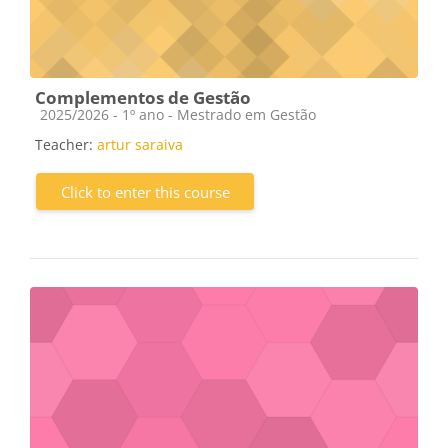
Complementos de Gestão
Course category
2025/2026 - 1º ano - Mestrado em Gestão
Teacher:
artur saraiva
Click to enter this course