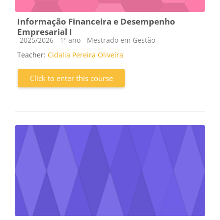
Informação Financeira e Desempenho
Empresarial I
Course category
2025/2026 - 1º ano - Mestrado em Gestão
Teacher:
Cidalia Pereira Oliveira
Click to enter this course