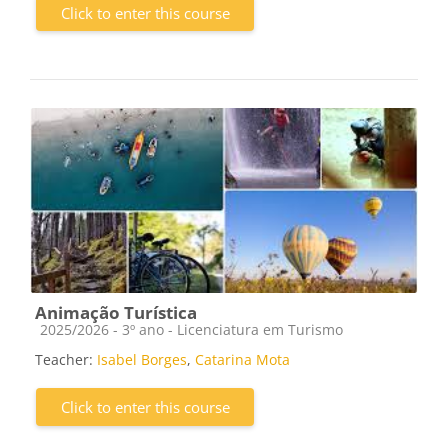
Click to enter this course
Animação Turística
Course category
2025/2026 - 3º ano - Licenciatura em Turismo
Teacher:
Isabel Borges
,
Catarina Mota
Click to enter this course