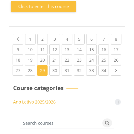
Click to enter this course
Previous page
(current)
(current)
(current)
(current)
(current)
(current)
(current)
(current
1
2
3
4
5
6
7
8
(current)
(current)
(current)
(current)
(current)
(current)
(current)
(current)
(current
9
10
11
12
13
14
15
16
17
(current)
(current)
(current)
(current)
(current)
(current)
(current)
(current)
(current
18
19
20
21
22
23
24
25
26
(current)
(current)
(current)
(current)
(current)
(current)
(current)
Next pa
27
28
29
30
31
32
33
34
Course categories
+
Ano Letivo 2025/2026
Search courses
Search cours