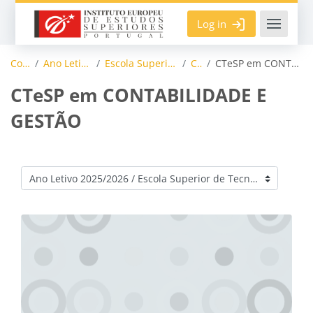
Skip to main content
Log in
Courses
Ano Letivo 2025/2026
Escola Superior de Tecnologias
CTESP
CTeSP em CONTABILIDADE E GESTÃO
CTeSP em CONTABILIDADE E
GESTÃO
Course categories