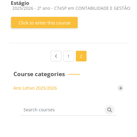
Estágio
Course category
2025/2026 - 2º ano - CTeSP em CONTABILIDADE E GESTÃO
Click to enter this course
Previous page
(current)
1
2
Course categories
+
Ano Letivo 2025/2026
Search courses
Search cours