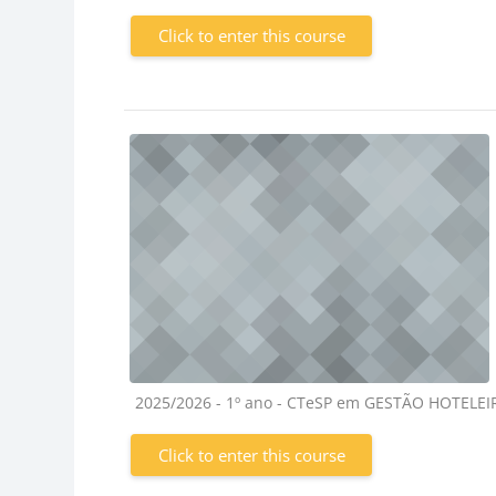
Click to enter this course
Course category
2025/2026 - 1º ano - CTeSP em GESTÃO HOTELE
Click to enter this course