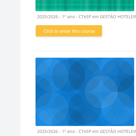
Course category
2025/2026 - 1º ano - CTeSP em GESTÃO HOTELE
Click to enter this course
Course category
2025/2026 - 1º ano - CTeSP em GESTÃO HOTELE