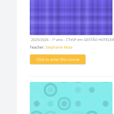
Course category
2025/2026 - 1º ano - CTeSP em GESTÃO HOTELE
Teacher:
Stephanie Mota
Click to enter this course