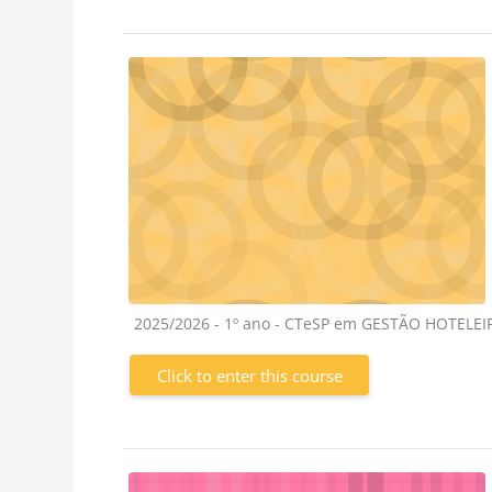
Course category
2025/2026 - 1º ano - CTeSP em GESTÃO HOTELE
Click to enter this course