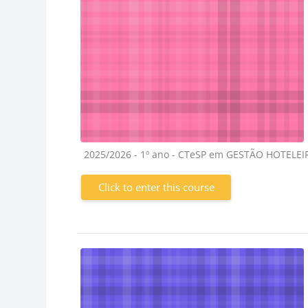
Course category
2025/2026 - 1º ano - CTeSP em GESTÃO HOTELE
Click to enter this course