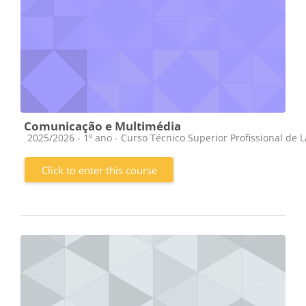
Comunicação e Multimédia
Course category
2025/2026 - 1º ano - Curso Técnico Superior Profissional de 
Click to enter this course