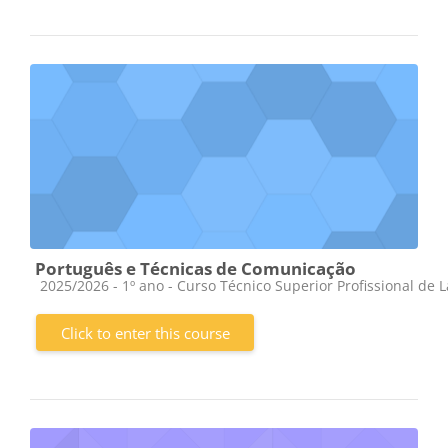
Português e Técnicas de Comunicação
Course category
2025/2026 - 1º ano - Curso Técnico Superior Profissional de 
Click to enter this course