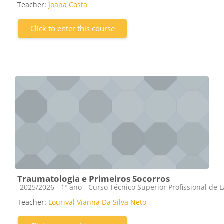
Teacher:
Joana Costa
Click to enter this course
Traumatologia e Primeiros Socorros
Course category
2025/2026 - 1º ano - Curso Técnico Superior Profissional de 
Teacher:
Lourival Vianna Da Silva Neto