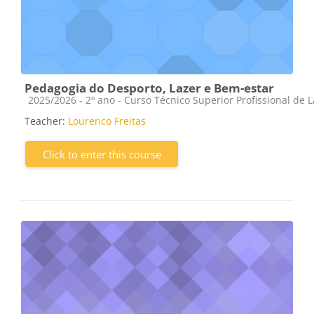
Pedagogia do Desporto, Lazer e Bem-estar
Course category
2025/2026 - 2º ano - Curso Técnico Superior Profissional de 
Teacher:
Lourenco Freitas
Click to enter this course