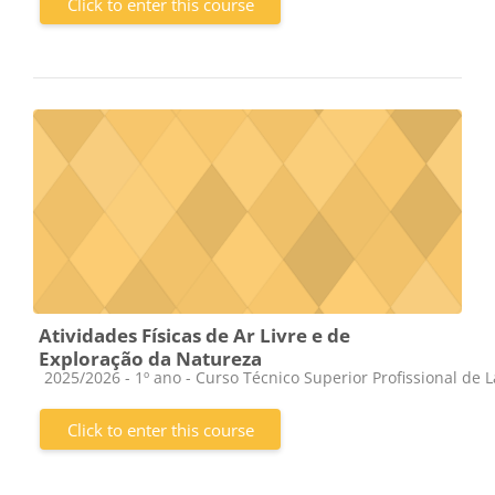
Click to enter this course
Atividades Físicas de Ar Livre e de
Exploração da Natureza
Course category
2025/2026 - 1º ano - Curso Técnico Superior Profissional de 
Click to enter this course