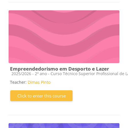
Empreendedorismo em Desporto e Lazer
Course category
2025/2026 - 2º ano - Curso Técnico Superior Profissional de 
Teacher:
Dimas Pinto
Click to enter this course