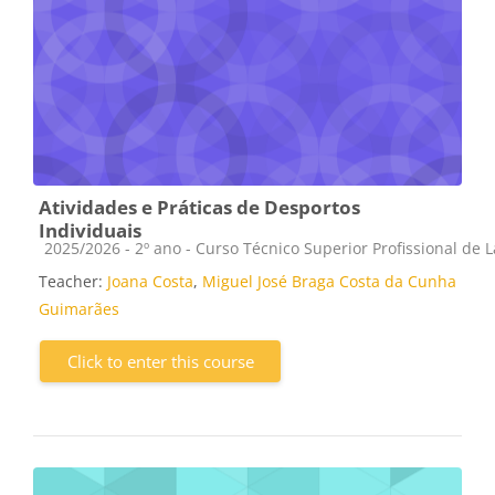
Atividades e Práticas de Desportos
Individuais
Course category
2025/2026 - 2º ano - Curso Técnico Superior Profissional de 
Teacher:
Joana Costa
,
Miguel José Braga Costa da Cunha
Guimarães
Click to enter this course