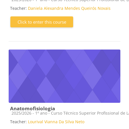
Teacher:
Daniela Alexandra Mendes Queirós Novais
Click to enter this course
Anatomofisiologia
Course category
2025/2026 - 1º ano - Curso Técnico Superior Profissional de 
Teacher:
Lourival Vianna Da Silva Neto