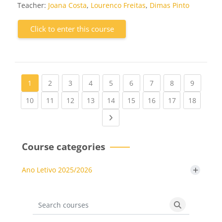
Teacher:
Joana Costa
,
Lourenco Freitas
,
Dimas Pinto
Click to enter this course
(current)
(current)
(current)
(current)
(current)
(current)
(current)
(current
1
2
3
4
5
6
7
8
9
(current)
(current)
(current)
(current)
(current)
(current)
(current)
(current)
(current
10
11
12
13
14
15
16
17
18
Next page
Course categories
+
Ano Letivo 2025/2026
Search courses
Search cours