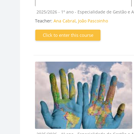
Course category
2025/2026 - 1º ano - Especialidade de Gestão e 
Teacher:
Ana Cabral
,
João Pascoinho
Click to enter this course
Course category