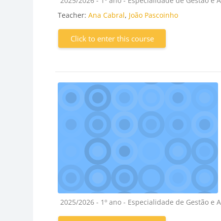
2025/2026 - 1º ano - Especialidade de Gestão e 
Teacher:
Ana Cabral
,
João Pascoinho
Click to enter this course
Course category
2025/2026 - 1º ano - Especialidade de Gestão e 