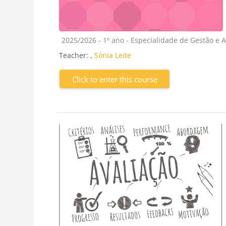
Course category
2025/2026 - 1º ano - Especialidade de Gestão e 
Teacher:
,
Sónia Leite
Click to enter this course