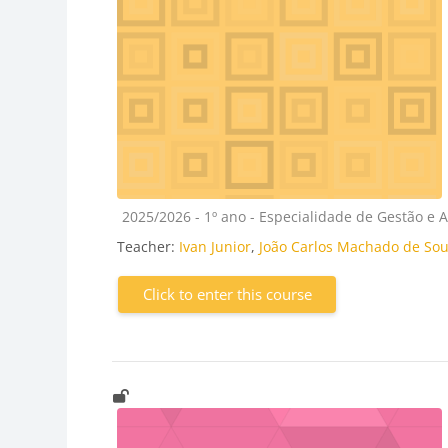
Course category
2025/2026 - 1º ano - Especialidade de Gestão e 
Teacher:
Ivan Junior
,
João Carlos Machado de So
Click to enter this course