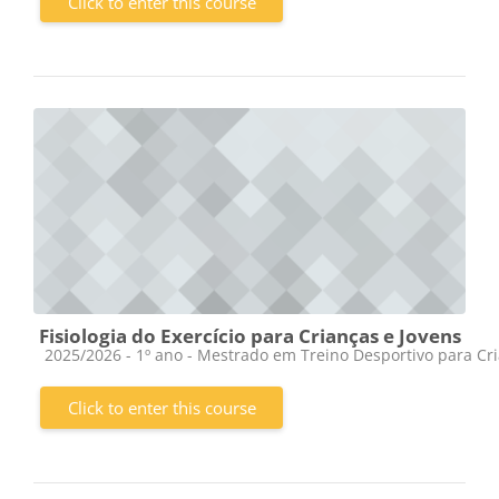
Click to enter this course
Fisiologia do Exercício para Crianças e Jovens
Course category
2025/2026 - 1º ano - Mestrado em Treino Desportivo para Cr
Click to enter this course