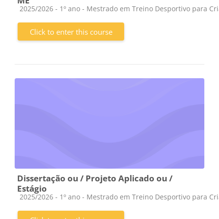
ME
Course category
2025/2026 - 1º ano - Mestrado em Treino Desportivo para Cr
Click to enter this course
Dissertação ou / Projeto Aplicado ou /
Estágio
Course category
2025/2026 - 1º ano - Mestrado em Treino Desportivo para Cr