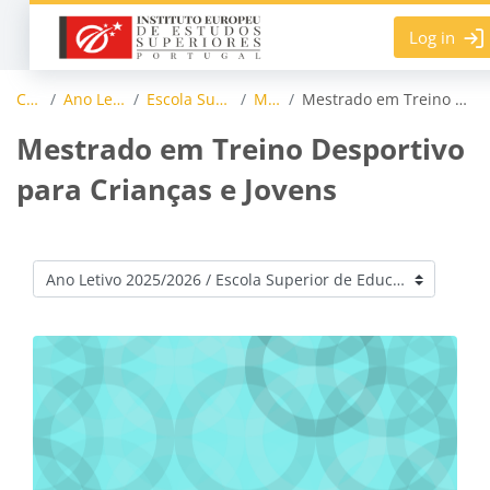
Skip to main content
Log in
Courses
Ano Letivo 2025/2026
Escola Superior de Educação
Mestrados
Mestrado em Treino Desportivo para Crianças e Jovens
Mestrado em Treino Desportivo
para Crianças e Jovens
Course categories