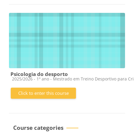
Psicologia do desporto
Course category
2025/2026 - 1º ano - Mestrado em Treino Desportivo para Cr
Click to enter this course
Course categories