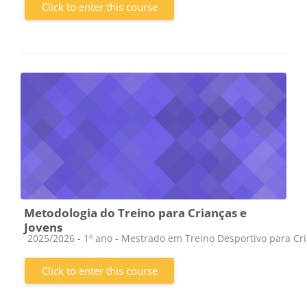
Click to enter this course
Metodologia do Treino para Crianças e
Jovens
Course category
2025/2026 - 1º ano - Mestrado em Treino Desportivo para Cr
Click to enter this course