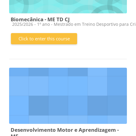
Biomecânica - ME TD CJ
Course category
2025/2026 - 1º ano - Mestrado em Treino Desportivo para Cr
Click to enter this course
Desenvolvimento Motor e Aprendizagem -