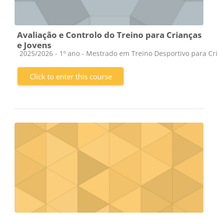
Avaliação e Controlo do Treino para Crianças
e Jovens
Course category
2025/2026 - 1º ano - Mestrado em Treino Desportivo para Cr
Click to enter this course