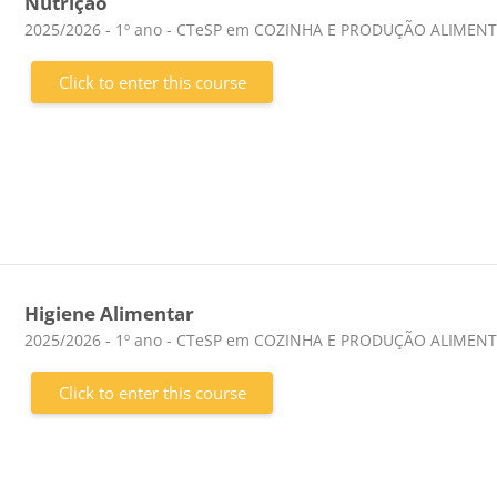
Nutrição
Course category
2025/2026 - 1º ano - CTeSP em COZINHA E PRODUÇÃO ALIMEN
Click to enter this course
Higiene Alimentar
Course category
2025/2026 - 1º ano - CTeSP em COZINHA E PRODUÇÃO ALIMEN
Click to enter this course