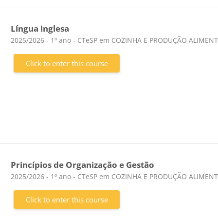
Língua inglesa
Course category
2025/2026 - 1º ano - CTeSP em COZINHA E PRODUÇÃO ALIMEN
Click to enter this course
Princípios de Organização e Gestão
Course category
2025/2026 - 1º ano - CTeSP em COZINHA E PRODUÇÃO ALIMEN
Click to enter this course