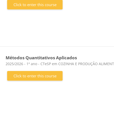
Click to enter this course
Métodos Quantitativos Aplicados
Course category
2025/2026 - 1º ano - CTeSP em COZINHA E PRODUÇÃO ALIMEN
Click to enter this course