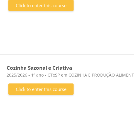
Click to enter this course
Cozinha Sazonal e Criativa
Course category
2025/2026 - 1º ano - CTeSP em COZINHA E PRODUÇÃO ALIMEN
Click to enter this course