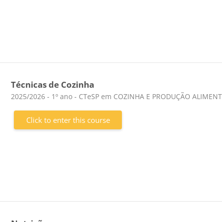
Técnicas de Cozinha
Course category
2025/2026 - 1º ano - CTeSP em COZINHA E PRODUÇÃO ALIMEN
Click to enter this course