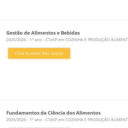
Gestão de Alimentos e Bebidas
Course category
2025/2026 - 1º ano - CTeSP em COZINHA E PRODUÇÃO ALIMEN
Click to enter this course
Fundamentos da Ciência dos Alimentos
Course category
2025/2026 - 1º ano - CTeSP em COZINHA E PRODUÇÃO ALIMEN