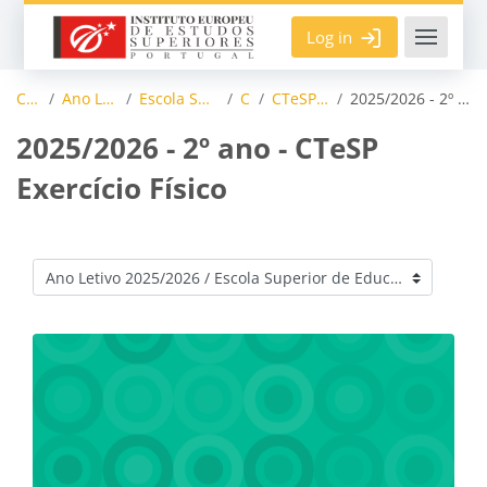
Skip to main content
Log in
Courses
Ano Letivo 2025/2026
Escola Superior de Educação
CTESP
CTeSP Exercício Físico
2025/2026 - 2º ano - CTeSP Exercício Físico
2025/2026 - 2º ano - CTeSP
Exercício Físico
Course categories