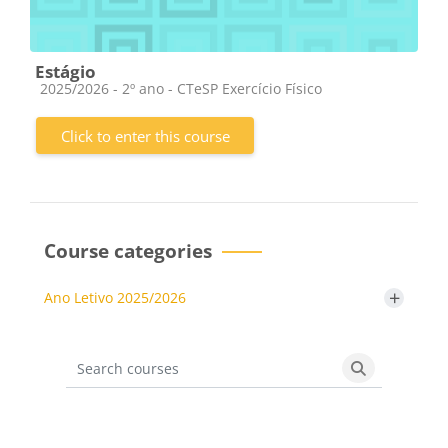
Estágio
Course category
2025/2026 - 2º ano - CTeSP Exercício Físico
Click to enter this course
Course categories
+
Ano Letivo 2025/2026
Search courses
Search cours