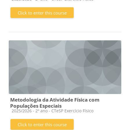
Click to enter this course
Metodologia da Atividade Física com
Populações Especiais
Course category
2025/2026 - 2º ano - CTeSP Exercício Físico
Click to enter this course