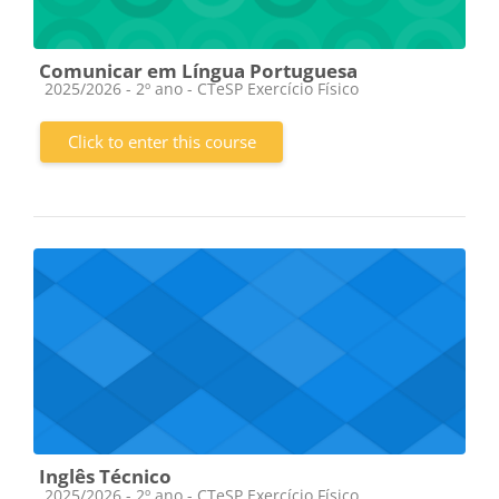
Comunicar em Língua Portuguesa
Course category
2025/2026 - 2º ano - CTeSP Exercício Físico
Click to enter this course
Inglês Técnico
Course category
2025/2026 - 2º ano - CTeSP Exercício Físico