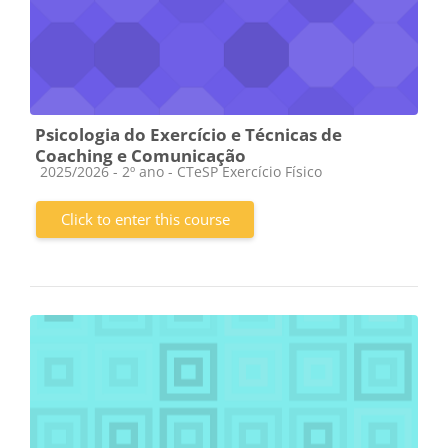
Psicologia do Exercício e Técnicas de
Coaching e Comunicação
Course category
2025/2026 - 2º ano - CTeSP Exercício Físico
Click to enter this course