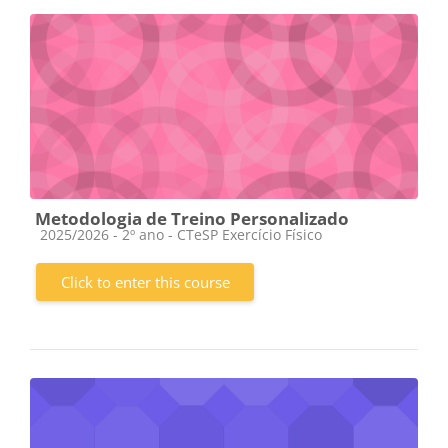
Metodologia de Treino Personalizado
Course category
2025/2026 - 2º ano - CTeSP Exercício Físico
Click to enter this course