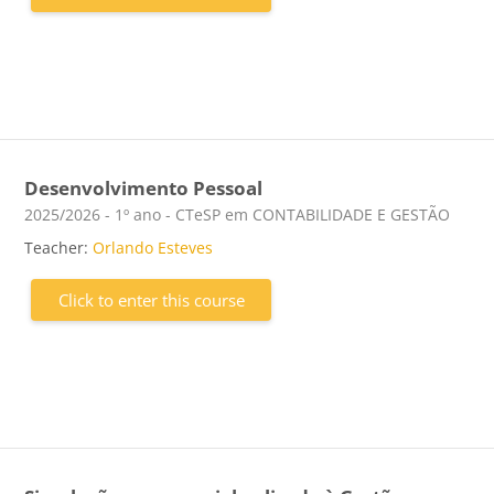
Desenvolvimento Pessoal
Course category
2025/2026 - 1º ano - CTeSP em CONTABILIDADE E GESTÃO
Teacher:
Orlando Esteves
Click to enter this course