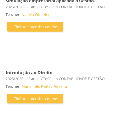
Simulação empresarial aplicada à Gestão.
Course category
2025/2026 - 1º ano - CTeSP em CONTABILIDADE E GESTÃO
Teacher:
Natália Winckler
Click to enter this course
Introdução ao Direito
Course category
2025/2026 - 1º ano - CTeSP em CONTABILIDADE E GESTÃO
Teacher:
Maria Inês Freitas Ferreira
Click to enter this course