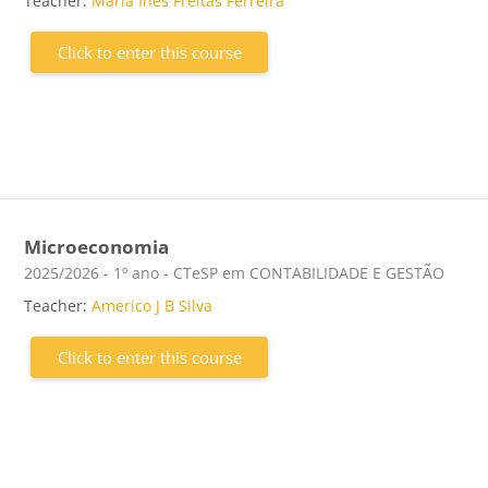
Teacher:
Maria Inês Freitas Ferreira
Click to enter this course
Microeconomia
Course category
2025/2026 - 1º ano - CTeSP em CONTABILIDADE E GESTÃO
Teacher:
Americo J B Silva
Click to enter this course