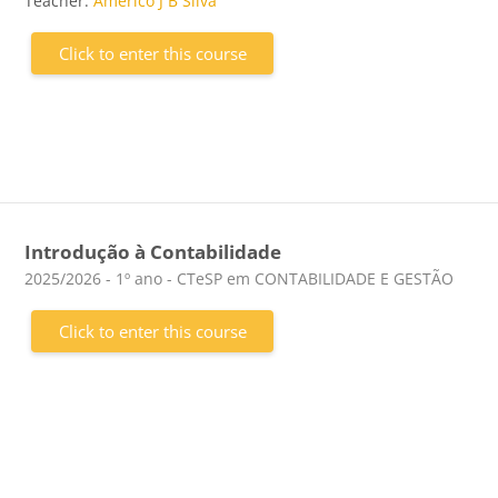
Teacher:
Americo J B Silva
Click to enter this course
Introdução à Contabilidade
Course category
2025/2026 - 1º ano - CTeSP em CONTABILIDADE E GESTÃO
Click to enter this course