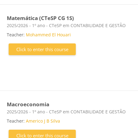
Matemática (CTeSP CG 1S)
Course category
2025/2026 - 1º ano - CTeSP em CONTABILIDADE E GESTÃO
Teacher:
Mohammed El Houari
Click to enter this course
Macroeconomia
Course category
2025/2026 - 1º ano - CTeSP em CONTABILIDADE E GESTÃO
Teacher:
Americo J B Silva
Click to enter this course