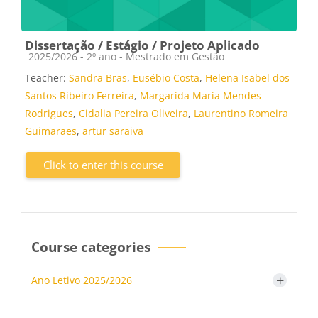
Dissertação / Estágio / Projeto Aplicado
Course category
2025/2026 - 2º ano - Mestrado em Gestão
Teacher:
Sandra Bras
,
Eusébio Costa
,
Helena Isabel dos
Santos Ribeiro Ferreira
,
Margarida Maria Mendes
Rodrigues
,
Cidalia Pereira Oliveira
,
Laurentino Romeira
Guimaraes
,
artur saraiva
Click to enter this course
Course categories
+
Ano Letivo 2025/2026