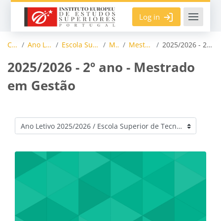
Skip to main content
Log in
Courses
Ano Letivo 2025/2026
Escola Superior de Tecnologias
Mestrados
Mestrado em Gestão
2025/2026 - 2º ano - Mestrado em Gestão
2025/2026 - 2º ano - Mestrado
em Gestão
Course categories