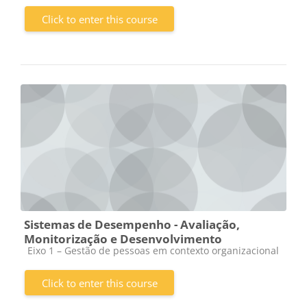
Click to enter this course
Sistemas de Desempenho - Avaliação,
Monitorização e Desenvolvimento
Course category
Eixo 1 – Gestão de pessoas em contexto organizacional
Click to enter this course