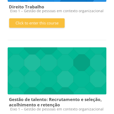
Direito Trabalho
Course category
Eixo 1 – Gestão de pessoas em contexto organizacional
Click to enter this course
Gestão de talento: Recrutamento e seleção,
acolhimento e retenção
Course category
Eixo 1 – Gestão de pessoas em contexto organizacional