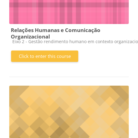
Relações Humanas e Comunicação
Organizacional
Course category
Eixo 2 - Gestão rendimento humano em contexto organizacio
Click to enter this course