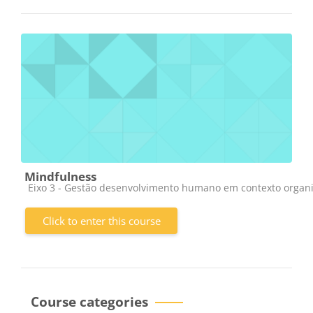
Mindfulness
Course category
Eixo 3 - Gestão desenvolvimento humano em contexto organi
Click to enter this course
Course categories