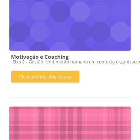
Motivação e Coaching
Course category
Eixo 2 - Gestão rendimento humano em contexto organizacio
Click to enter this course