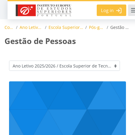
Skip to main content
Log in
Courses
Ano Letivo 2025/2026
Escola Superior de Tecnologias
Pós-graduação
Gestão de Pessoas
Gestão de Pessoas
Course categories