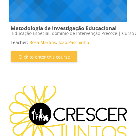
Metodologia de Investigação Educacional
Course category
Educação Especial, domínio de Intervenção Precoce | Curso a
Teacher:
Rosa Martins
,
João Pascoinho
Click to enter this course