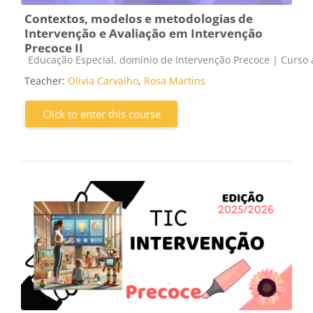
Contextos, modelos e metodologias de
Intervenção e Avaliação em Intervenção
Precoce II
Course category
Educação Especial, domínio de Intervenção Precoce | Curso a
Teacher:
Olívia Carvalho
,
Rosa Martins
Click to enter this course