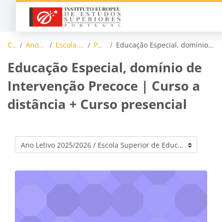
Skip to main content
Courses
Ano Letivo 2025/2026
Escola Superior de Educação
Pós-graduação
Educação Especial, domínio de Intervenção Precoce | Curso a distância + Curso presencial
Educação Especial, domínio de
Intervenção Precoce | Curso a
distância + Curso presencial
Course categories