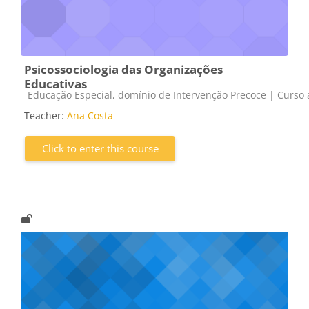
Psicossociologia das Organizações
Educativas
Course category
Educação Especial, domínio de Intervenção Precoce | Curso a
Teacher:
Ana Costa
Click to enter this course