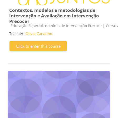
Contextos, modelos e metodologias de
Intervenção e Avaliação em Intervenção
Precoce I
Course category
Educação Especial, domínio de Intervenção Precoce | Curso a
Teacher:
Olívia Carvalho
Click to enter this course