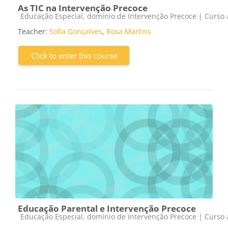
As TIC na Intervenção Precoce
Course category
Educação Especial, domínio de Intervenção Precoce | Curso a
Teacher:
Sofia Gonçalves
,
Rosa Martins
Click to enter this course
Educação Parental e Intervenção Precoce
Course category
Educação Especial, domínio de Intervenção Precoce | Curso a