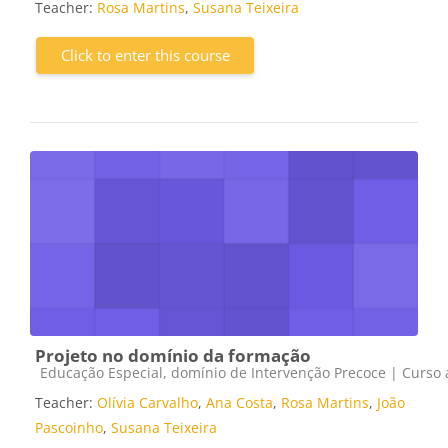
Teacher:
Rosa Martins
,
Susana Teixeira
Click to enter this course
Projeto no domínio da formação
Course category
Educação Especial, domínio de Intervenção Precoce | Curso a
Teacher:
Olívia Carvalho
,
Ana Costa
,
Rosa Martins
,
João
Pascoinho
,
Susana Teixeira