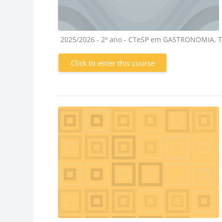
Course category
2025/2026 - 2º ano - CTeSP em GASTRONOMIA,
Click to enter this course