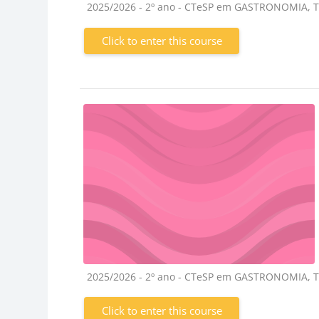
Course category
2025/2026 - 2º ano - CTeSP em GASTRONOMIA,
Click to enter this course
Course category
2025/2026 - 2º ano - CTeSP em GASTRONOMIA,
Click to enter this course