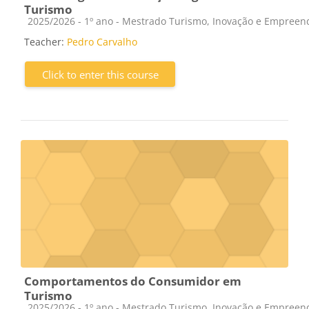
Turismo
Course category
2025/2026 - 1º ano - Mestrado Turismo, Inovação e Empree
Teacher:
Pedro Carvalho
Click to enter this course
Comportamentos do Consumidor em
Turismo
Course category
2025/2026 - 1º ano - Mestrado Turismo, Inovação e Empree