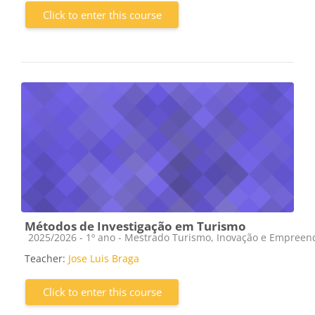
Click to enter this course
Métodos de Investigação em Turismo
Course category
2025/2026 - 1º ano - Mestrado Turismo, Inovação e Empree
Teacher:
Jose Luis Braga
Click to enter this course