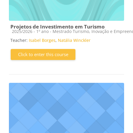
Projetos de Investimento em Turismo
Course category
2025/2026 - 1º ano - Mestrado Turismo, Inovação e Empree
Teacher:
Isabel Borges
,
Natália Winckler
Click to enter this course