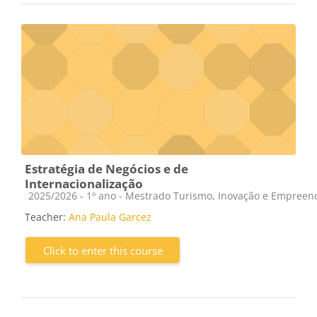
Estratégia de Negócios e de
Internacionalização
Course category
2025/2026 - 1º ano - Mestrado Turismo, Inovação e Empree
Teacher:
Ana Paula Garcez
Click to enter this course