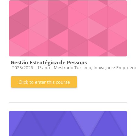
Gestão Estratégica de Pessoas
Course category
2025/2026 - 1º ano - Mestrado Turismo, Inovação e Empree
Click to enter this course