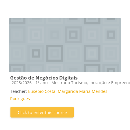
Gestão de Negócios Digitais
Course category
2025/2026 - 1º ano - Mestrado Turismo, Inovação e Empree
Teacher:
Eusébio Costa
,
Margarida Maria Mendes
Rodrigues
Click to enter this course