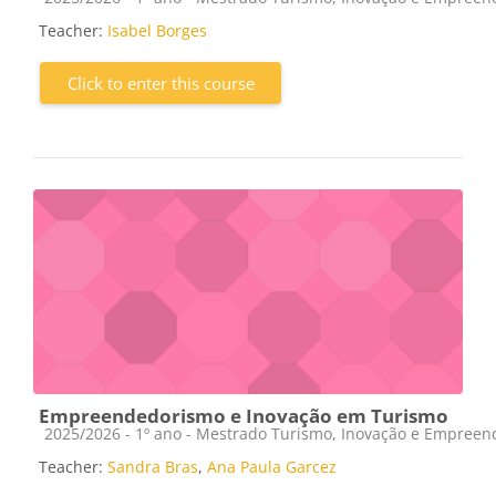
Teacher:
Isabel Borges
Click to enter this course
Empreendedorismo e Inovação em Turismo
Course category
2025/2026 - 1º ano - Mestrado Turismo, Inovação e Empree
Teacher:
Sandra Bras
,
Ana Paula Garcez