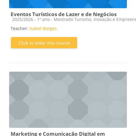
Eventos Turísticos de Lazer e de Negócios
Course category
2025/2026 - 1º ano - Mestrado Turismo, Inovação e Empree
Teacher:
Isabel Borges
Click to enter this course
Marketing e Comunicação Digital em