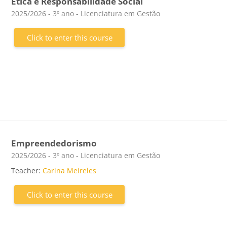
Ética e Responsabilidade Social
Course category
2025/2026 - 3º ano - Licenciatura em Gestão
Click to enter this course
Empreendedorismo
Course category
2025/2026 - 3º ano - Licenciatura em Gestão
Teacher:
Carina Meireles
Click to enter this course