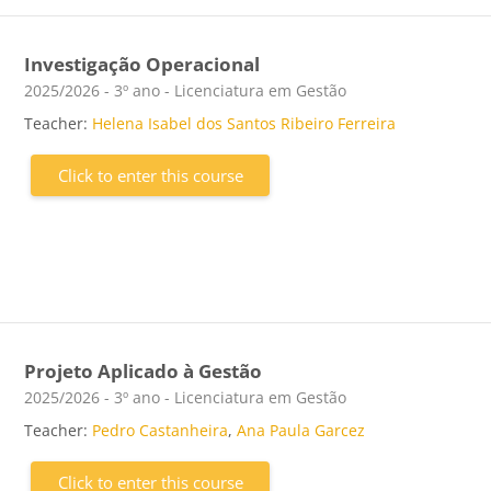
Investigação Operacional
Course category
2025/2026 - 3º ano - Licenciatura em Gestão
Teacher:
Helena Isabel dos Santos Ribeiro Ferreira
Click to enter this course
Projeto Aplicado à Gestão
Course category
2025/2026 - 3º ano - Licenciatura em Gestão
Teacher:
Pedro Castanheira
,
Ana Paula Garcez
Click to enter this course