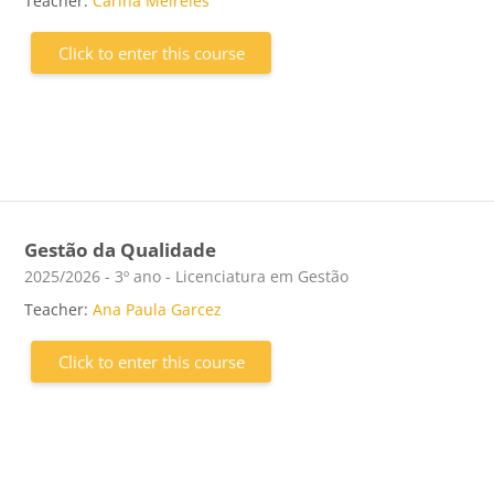
Teacher:
Carina Meireles
Click to enter this course
Gestão da Qualidade
Course category
2025/2026 - 3º ano - Licenciatura em Gestão
Teacher:
Ana Paula Garcez
Click to enter this course