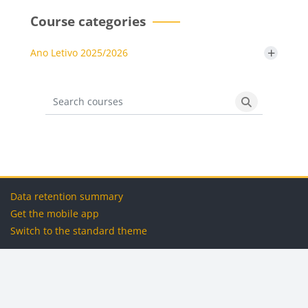
Course categories
+
Ano Letivo 2025/2026
Search courses
Search cours
Blocks
Blocks
Blocks
Blocks
Data retention summary
Get the mobile app
Switch to the standard theme