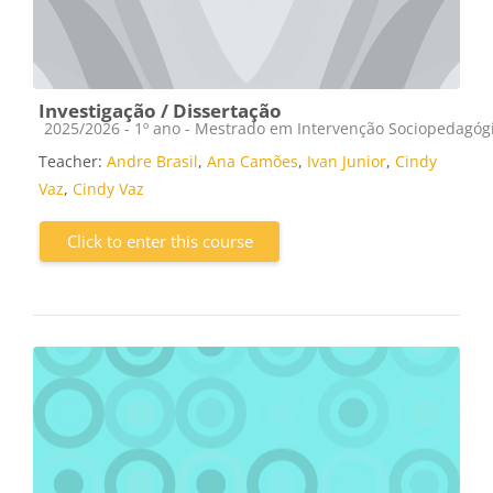
Investigação / Dissertação
Course category
2025/2026 - 1º ano - Mestrado em Intervenção Sociopedagóg
Teacher:
Andre Brasil
,
Ana Camões
,
Ivan Junior
,
Cindy
Vaz
,
Cindy Vaz
Click to enter this course