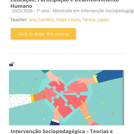
Humano
Course category
2025/2026 - 1º ano - Mestrado em Intervenção Sociopedagóg
Teacher:
Ana Camões
,
Filipe Couto
,
Teresa Lopes
Click to enter this course
Intervenção Sociopedagógica – Teorias e