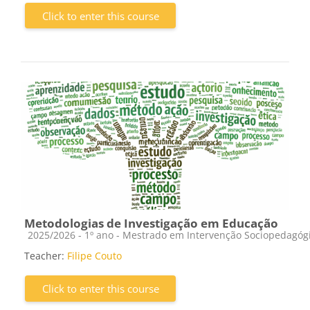
Click to enter this course
Metodologias de Investigação em Educação
Course category
2025/2026 - 1º ano - Mestrado em Intervenção Sociopedagóg
Teacher:
Filipe Couto
Click to enter this course