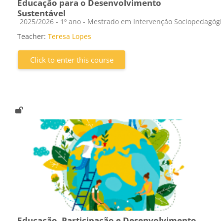
Educação para o Desenvolvimento
Sustentável
Course category
2025/2026 - 1º ano - Mestrado em Intervenção Sociopedagóg
Teacher:
Teresa Lopes
Click to enter this course
Educação, Participação e Desenvolvimento