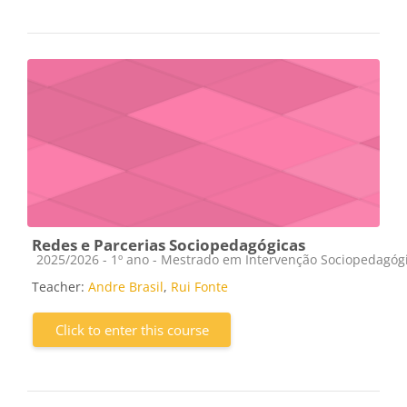
Redes e Parcerias Sociopedagógicas
Course category
2025/2026 - 1º ano - Mestrado em Intervenção Sociopedagóg
Teacher:
Andre Brasil
,
Rui Fonte
Click to enter this course