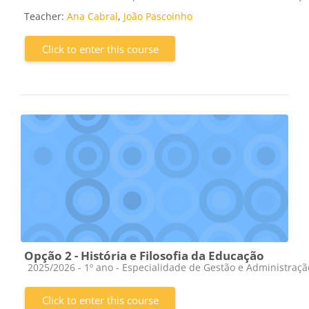
Teacher:
Ana Cabral
,
João Pascoinho
Click to enter this course
Opção 2 - História e Filosofia da Educação
Course category
2025/2026 - 1º ano - Especialidade de Gestão e Administraç
Click to enter this course