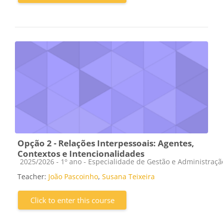
Opção 2 - Relações Interpessoais: Agentes,
Contextos e Intencionalidades
Course category
2025/2026 - 1º ano - Especialidade de Gestão e Administraç
Teacher:
João Pascoinho
,
Susana Teixeira
Click to enter this course