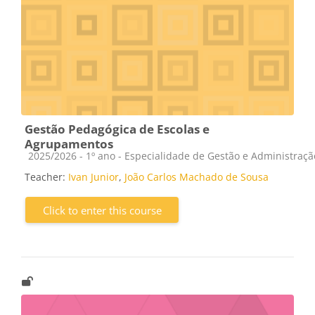
Gestão Pedagógica de Escolas e
Agrupamentos
Course category
2025/2026 - 1º ano - Especialidade de Gestão e Administraç
Teacher:
Ivan Junior
,
João Carlos Machado de Sousa
Click to enter this course