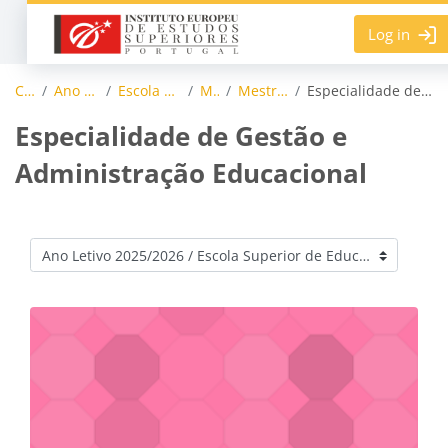
Skip to main content
Log in
Courses
Ano Letivo 2025/2026
Escola Superior de Educação
Mestrados
Mestrado em Educação
Especialidade de Gestão e Administração Educacional
Especialidade de Gestão e
Administração Educacional
Course categories