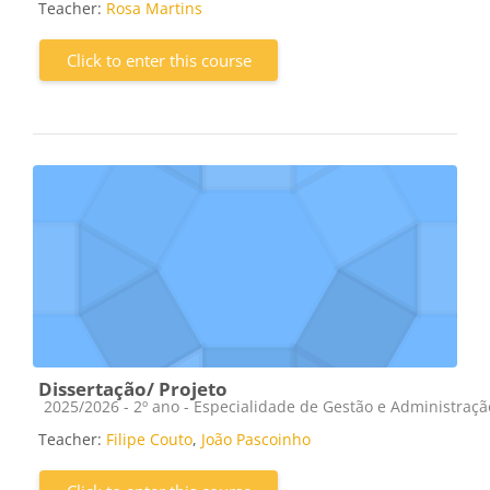
Teacher:
Rosa Martins
Click to enter this course
Dissertação/ Projeto
Course category
2025/2026 - 2º ano - Especialidade de Gestão e Administraç
Teacher:
Filipe Couto
,
João Pascoinho