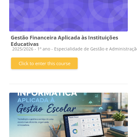
Gestão Financeira Aplicada às Instituições
Educativas
Course category
2025/2026 - 1º ano - Especialidade de Gestão e Administraç
Click to enter this course