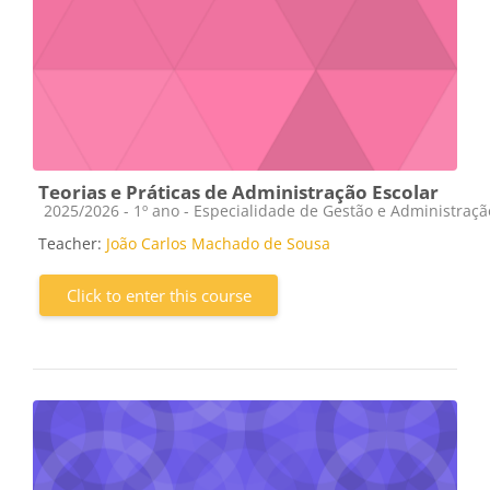
Teorias e Práticas de Administração Escolar
Course category
2025/2026 - 1º ano - Especialidade de Gestão e Administraç
Teacher:
João Carlos Machado de Sousa
Click to enter this course