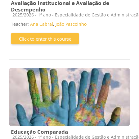
Avaliação Institucional e Avaliação de
Desempenho
Course category
2025/2026 - 1º ano - Especialidade de Gestão e Administraç
Teacher:
Ana Cabral
,
João Pascoinho
Click to enter this course
Educação Comparada
Course category
2025/2026 - 1º ano - Especialidade de Gestão e Administraç