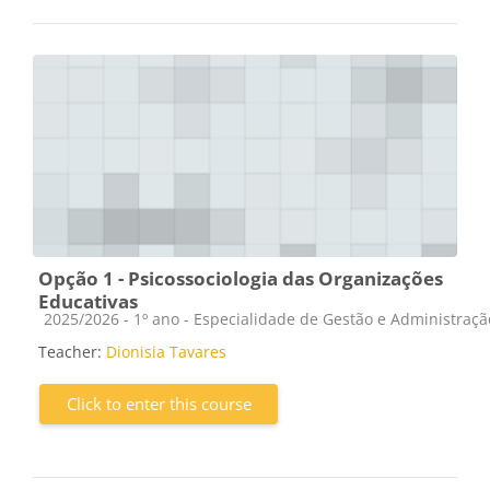
Opção 1 - Psicossociologia das Organizações
Educativas
Course category
2025/2026 - 1º ano - Especialidade de Gestão e Administraç
Teacher:
Dionisia Tavares
Click to enter this course